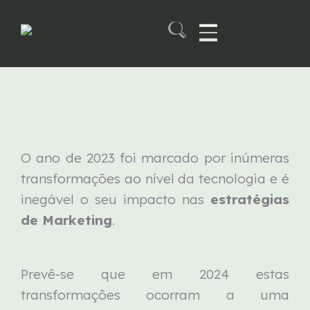
Skip
to
content
Martech B2B Summit
O ano de 2023 foi marcado por inúmeras
transformações ao nível da tecnologia e é
inegável o seu impacto nas
estratégias
de Marketing
.
Prevê-se que em 2024 estas
transformações ocorram a uma