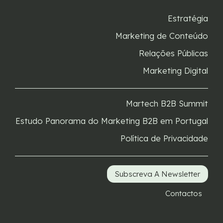
Estratégia
Marketing de Conteúdo
Relações Públicas
Marketing Digital
Martech B2B Summit
Estudo Panorama do Marketing B2B em Portugal
Política de Privacidade
Subscreva A Newsletter
Contactos
L
I
Y
i
n
o