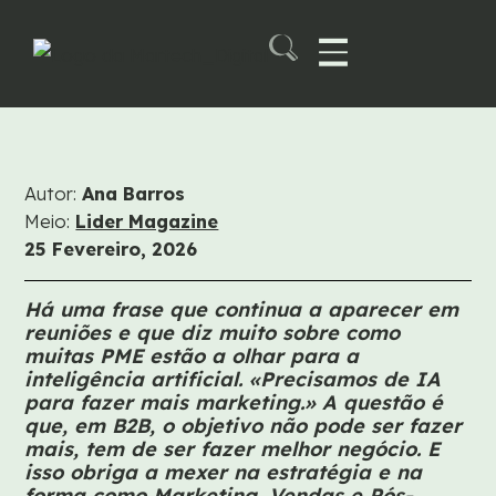
Skip
to
content
Martech B2B Summit
Autor:
Ana Barros
Meio:
Lider Magazine
25 Fevereiro, 2026
Há uma frase que continua a aparecer em
reuniões e que diz muito sobre como
muitas PME estão a olhar para a
inteligência artificial. «Precisamos de IA
para fazer mais marketing.» A questão é
que, em B2B, o objetivo não pode ser fazer
mais, tem de ser fazer melhor negócio. E
isso obriga a mexer na estratégia e na
forma como Marketing, Vendas e Pós-