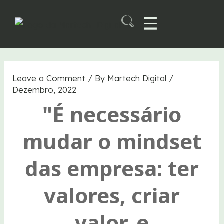
Skip
to
content
Martech B2B Summit
Leave a Comment
/ By
Martech Digital
/
Dezembro, 2022
"É necessário
mudar o mindset
das empresa: ter
valores, criar
valor, e