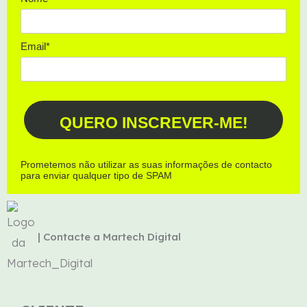
d
g
b
i
r
e
Email*
n
a
m
QUERO INSCREVER-ME!
Prometemos não utilizar as suas informações de contacto
para enviar qualquer tipo de SPAM
| Contacte a Martech Digital