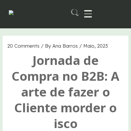
Skip
to
content
Martech B2B Summit
20 Comments
/ By
Ana Barros
/
Maio, 2023
Jornada de
Compra no B2B: A
arte de fazer o
Cliente morder o
isco