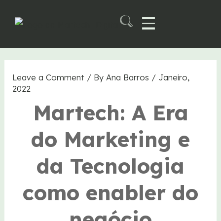
Skip
to
content
Martech B2B Summit
Leave a Comment
/ By
Ana Barros
/
Janeiro,
2022
Martech: A Era
do Marketing e
da Tecnologia
como enabler do
negócio