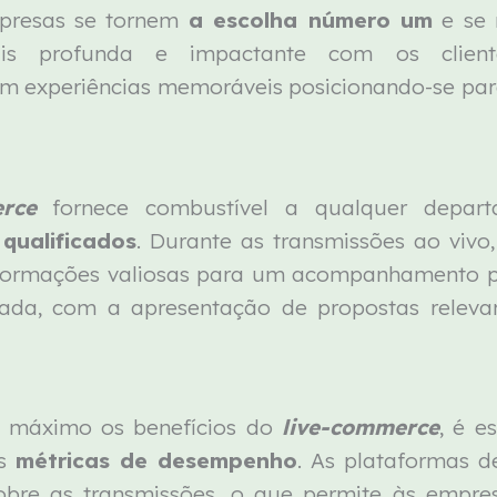
mpresas se tornem
a escolha número um
e se
is profunda e impactante com os clien
am experiências memoráveis posicionando-se par
rce
fornece combustível a qualquer depart
qualificados
. Durante as transmissões ao vivo
 informações valiosas para um acompanhamento p
zada, com a apresentação de propostas relev
o máximo os benefícios do
live-commerce
, é e
as
métricas de desempenho
. As plataformas d
obre as transmissões, o que permite às empre