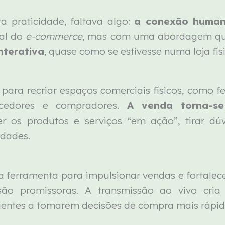
a praticidade, faltava algo:
a conexão huma
al do
e-commerce
, mas com uma abordagem que
nterativa
, quase como se estivesse numa loja fís
 para recriar espaços comerciais físicos, como f
ecedores e compradores.
A venda torna-se
er os produtos e serviços “em ação”, tirar d
idades.
ferramenta para impulsionar vendas e fortalece
 são promissoras. A transmissão ao vivo cr
clientes a tomarem decisões de compra mais rápi