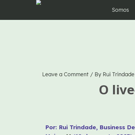
Skip
Somos
to
content
Leave a Comment
/ By
Rui Trindad
O liv
Por: Rui Trindade, Business 