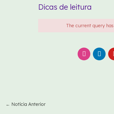
Dicas de leitura
The current query has
I
L
n
i
s
n
t
k
a
e
g
d
r
i
a
n
m
←
Notícia Anterior