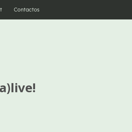
t
Contactos
)live!