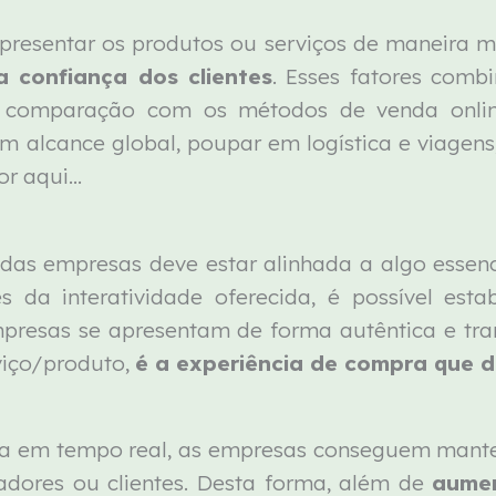
apresentar os produtos ou serviços de maneira ma
a confiança dos clientes
. Esses fatores com
comparação com os métodos de venda online 
 alcance global, poupar em logística e viagens,
or aqui…
das empresas deve estar alinhada a algo essenc
és da interatividade oferecida, é possível esta
resas se apresentam de forma autêntica e tran
viço/produto,
é a experiência de compra que d
a em tempo real, as empresas conseguem manter
adores ou clientes. Desta forma, além de
aume