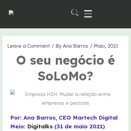
Skip
to
content
Martech B2B Summit
Leave a Comment
/ By
Ana Barros
/
Maio, 2021
O seu negócio é
SoLoMo?
Por: Ana Barros, CEO Martech Digital
Meio:
Digitalks
(31 de maio 2021)