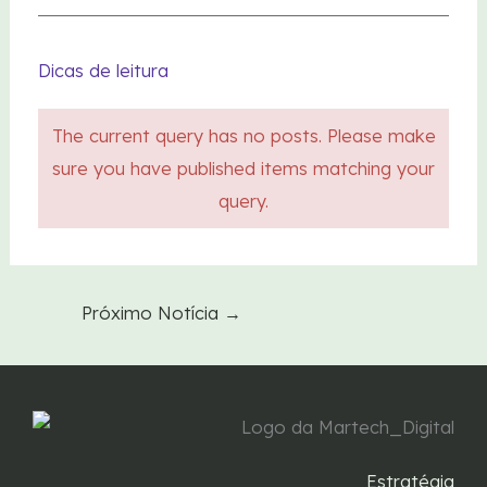
Dicas de leitura
The current query has no posts. Please make
sure you have published items matching your
query.
Próximo Notícia
→
Estratégia