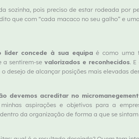
a sozinha, pois preciso de estar rodeada por 
edito que com “cada macaco no seu galho” e um
o líder concede à sua equipa
é como uma fo
e a sentirem-se
valorizados e reconhecidos
. E
o desejo de alcançar posições mais elevadas de
ão devemos acreditar no micromanegement
 minhas aspirações e objetivos para a empr
o dentro da organização de forma a que se sintam
itas: qual é o resultado desejado? Quem tem int