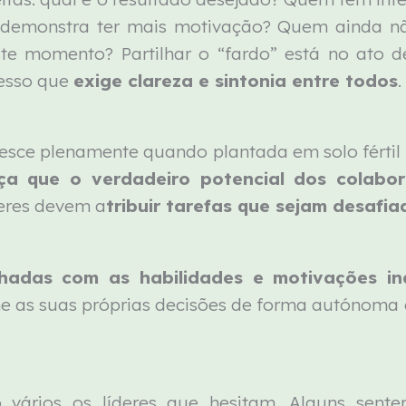
demonstra ter mais motivação? Quem ainda nã
e momento? Partilhar o “fardo” está no ato de r
cesso que
exige clareza e sintonia entre todos
.
resce plenamente quando plantada em solo fértil 
ça que o verdadeiro potencial dos colabo
deres devem a
tribuir tarefas que sejam desaf
nhadas com as habilidades e motivações ind
 as suas próprias decisões de forma autónoma 
vários os líderes que hesitam. Alguns sent