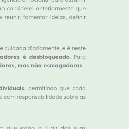
o considerei anteriormente que
eunir, fomentar ideias, definir
e cuidada diariamente, e é neste
radores é desbloqueado
. Para
iadoras, mas não esmagadoras
.
ividuais
, permitindo que cada
e com responsabilidade sobre as
em que estão a fugir das suas