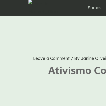
Skip
Somos
to
content
Leave a Comment
/ By
Janine Olive
Ativismo Co