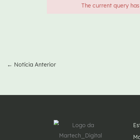
The current query has
←
Notícia Anterior
Es
Ma