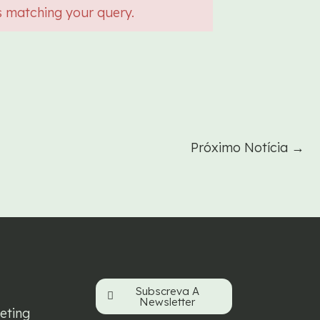
s matching your query.
Próximo Notícia
→
Subscreva A
Newsletter
eting