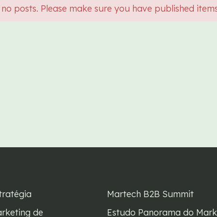
 no posts. Please make sure you have published item
tratégia
Martech B2B Summit
rketing de
Estudo Panorama do Mark