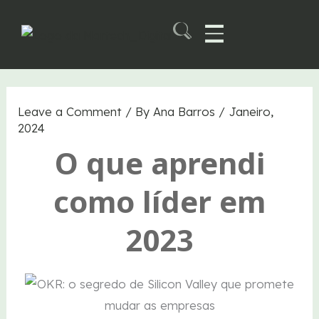
Skip
to
content
Martech B2B Summit
Leave a Comment
/ By
Ana Barros
/
Janeiro,
2024
O que aprendi
como líder em
2023