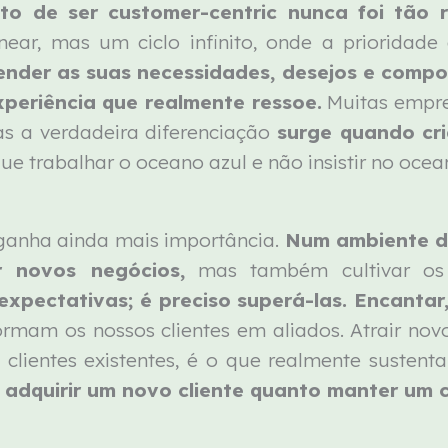
to de ser customer-centric nunca foi tão r
ear, mas um ciclo infinito, onde a prioridade e
nder as suas necessidades, desejos e compo
periência que realmente ressoe.
Muitas empre
as a verdadeira diferenciação
surge quando cr
e trabalhar o oceano azul e não insistir no oce
 ganha ainda mais importância.
Num ambiente de
r novos negócios,
mas também cultivar os 
xpectativas; é preciso superá-las. Encantar
rmam os nossos clientes em aliados. Atrair nov
 clientes existentes, é o que realmente susten
adquirir um novo cliente quanto manter um cl