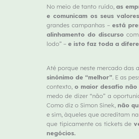
No meio de tanto ruído,
as emp
e comunicam os seus valore
grandes campanhas –
está pre
alinhamento do discurso
com 
lodo” –
e isto faz toda a difer
Até porque neste mercado das a
sinónimo de “melhor”
. E as p
contexto,
o maior desafio não 
medo de dizer “não” a oportuni
Como diz o Simon Sinek,
não qu
e sim, àqueles que acreditam n
que tipicamente os tickets de
v
negócios.