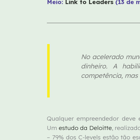
Meio:
Link to Leaders
(13 de 
No acelerado mund
dinheiro. A hab
competência, mas u
Qualquer empreendedor deve en
Um
estudo da Deloitte
, realiza
– 79% dos C-levels estão tão 