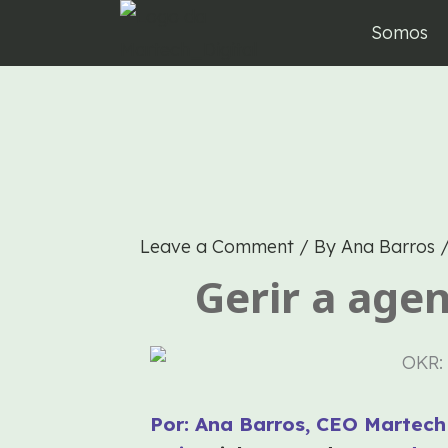
Skip
Somos
to
content
Leave a Comment
/ By
Ana Barros
Gerir a age
Por: Ana Barros, CEO Martech 