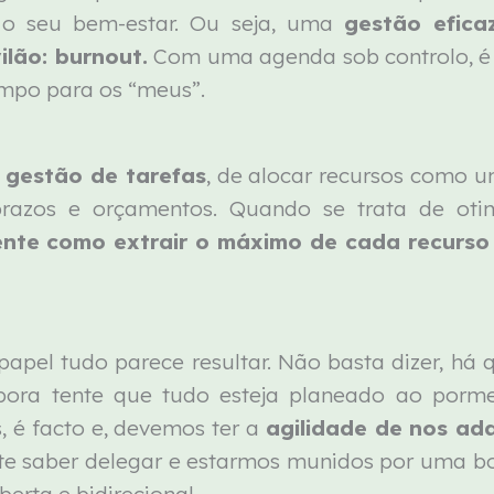
 o seu bem-estar. Ou seja, uma
gestão efic
ilão: burnout.
Com uma agenda sob controlo, é p
empo para os “meus”.
 gestão de tarefas
, de alocar recursos como u
prazos e orçamentos. Quando se trata de oti
nte como extrair o máximo de cada recurso 
pel tudo parece resultar. Não basta dizer, há qu
mbora tente que tudo esteja planeado ao porm
 é facto e, devemos ter a
agilidade de nos ad
ante saber delegar e estarmos munidos por uma 
rta e bidirecional.