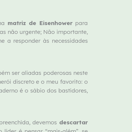
 na
matriz de Eisenhower
para
mas não urgente; Não importante,
me a responder às necessidades
m ser aliadas poderosas neste
rói discreto e o meu favorito: o
derno é o sábio dos bastidores,
 preenchida, devemos
descartar
o líder é pensar “mais-além”, se