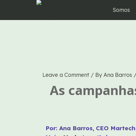
Skip
Somos
to
content
Leave a Comment
/ By
Ana Barros
As campanhas 
Por: Ana Barros, CEO Martech 