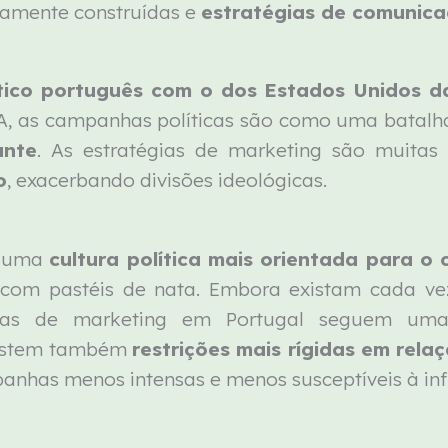
samente construídas e
estratégias de comunic
tico português com o dos Estados Unidos d
UA, as campanhas políticas são como uma batalha
ante
. As estratégias de marketing são muitas
o
, exacerbando divisões ideológicas.
m uma
cultura política mais orientada para o
com pastéis de nata. Embora existam cada ve
tégias de marketing em Portugal seguem u
xistem também
restrições mais rígidas em rel
anhas menos intensas e menos susceptíveis à infl