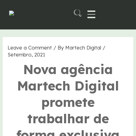
Skip
to
content
Martech B2B Summit
Leave a Comment
/ By
Martech Digital
/
Setembro, 2021
Nova agência
Martech Digital
promete
trabalhar de
forma exclusiva