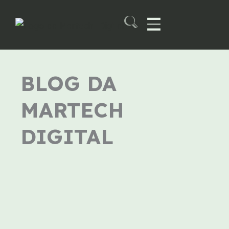
Skip
to
content
Martech B2B Summit
BLOG DA
MARTECH
DIGITAL