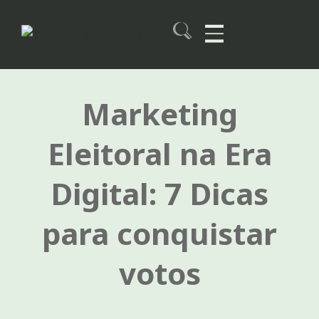
Skip
to
content
Martech B2B Summit
Marketing
Eleitoral na Era
Digital: 7 Dicas
para conquistar
votos